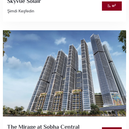
Skyvue Solair
2
M
Şimdi Keşfedin
The Mirage at Sobha Central