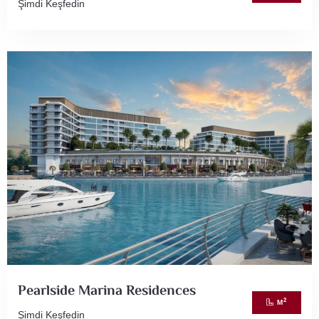
Şimdi Keşfedin
Pearlside Marina Residences
2
M
Şimdi Keşfedin