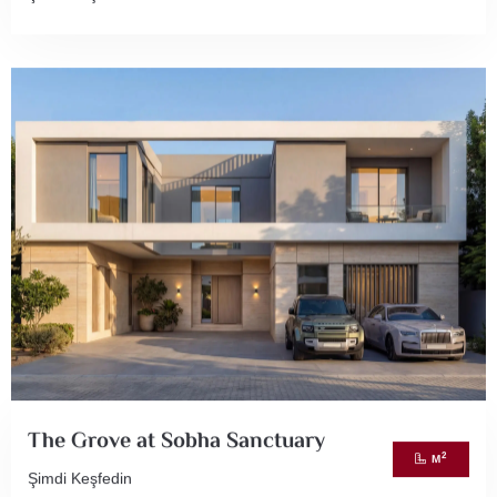
The Grove at Sobha Sanctuary
2
M
Şimdi Keşfedin