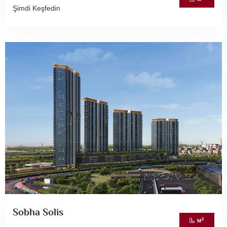
Şimdi Keşfedin
Sobha Solis
2
M