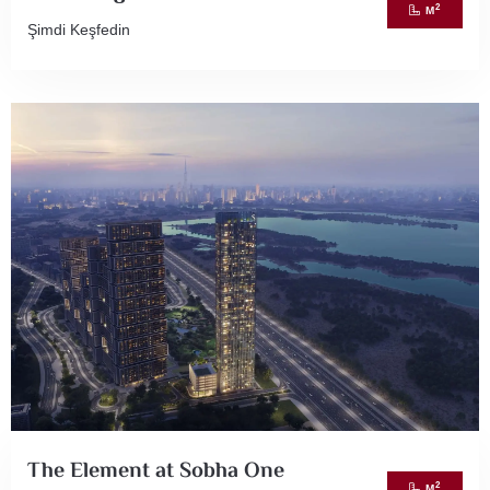
2
M
Şimdi Keşfedin
The Element at Sobha One
2
M