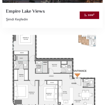
Empire Lake Views
2
38
M
Şimdi Keşfedin