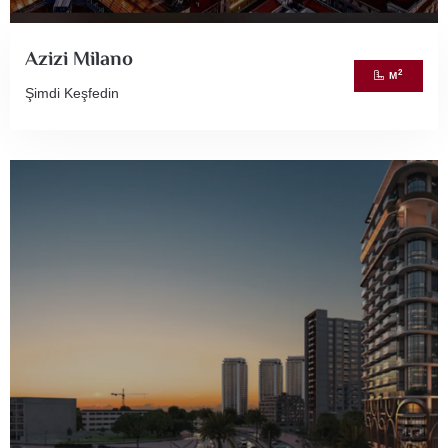
Azizi Milano
2
M
Şimdi Keşfedin